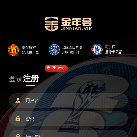
送
18
元
注册
登录