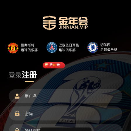
送
18
元
注册
登录