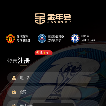
送
18
元
注册
登录